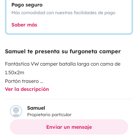
Pago seguro
Más comodidad con nuestras facilidades de pago
Saber más
Samuel te presenta su furgoneta camper
Fantástica VW camper batalla larga con cama de
1.50x2m
Portón trasero
Ver la descripción
Para 5 personas
3 personas y 2 perros o el combo que prefieras.
Con nevera por placas a 12v o 220v
Samuel
Propietario particular
Velocidad por autopista 120km/h ya que es turismo
Enviar un mensaje