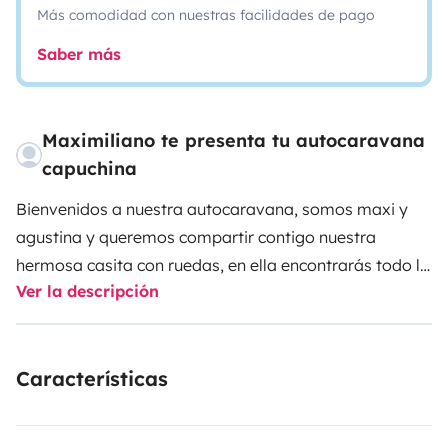
Más comodidad con nuestras facilidades de pago
Saber más
Maximiliano te presenta tu autocaravana
capuchina
Bienvenidos a nuestra autocaravana, somos maxi y
agustina y queremos compartir contigo nuestra
hermosa casita con ruedas, en ella encontrarás todo lo
Ver la descripción
necesario para disfrutar ese viaje que te mereces.
Cuenta con baño completo, agua caliente, calefacción,
aire acondicionado,salón amplio convertible en cama.
Características
TV y toldo exterior con mesa y sillas para disfrutar del
contacto con la naturaleza. Además cuenta con cocina
completa con nevera, horno y placa de gas de 4