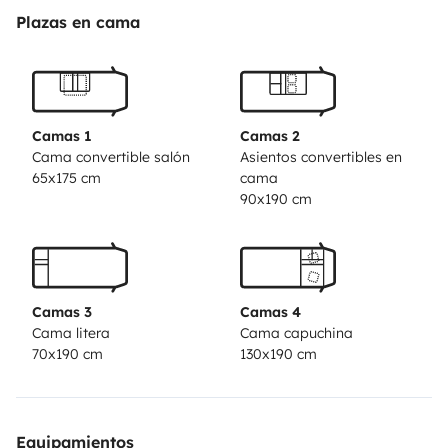
fuegos para que cocinas tus comidas favoritas.
Plazas en cama
Reserva ahora y vive la aventura de tu vida!! Te
esperamos!
Camas 1
Camas 2
Cama convertible salón
Asientos convertibles en
65x175 cm
cama
90x190 cm
Camas 3
Camas 4
Cama litera
Cama capuchina
70x190 cm
130x190 cm
Equipamientos