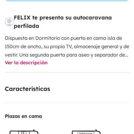
FELIX te presenta su autocaravana
perfilada
Dispuesta en Dormitorio con puerta en cama isla de
150cm de ancho, su propia TV, almacenaje general y de
vestir. Una segunda puerta para aseo y separador de
Ver la descripción
el resto de la vivienda, de esa forma la zona salón
comedor cocina queda aislada del Dormitorio
principal, cama en techo desplegable eléctricamente,
Características
Frigorífico y congelador de más de 145L. TV con
soporte desplegable en Salón de 24', ambas TV con
sistema Smart TV. Sillones de gama alta de conductor
y copiloto, giratorios para comedor. apertura de techo
Plazas en cama
acristalado en frontal, trasero y central con extractor y
ventilador. Equipada con bicicleta eléctrica para todo