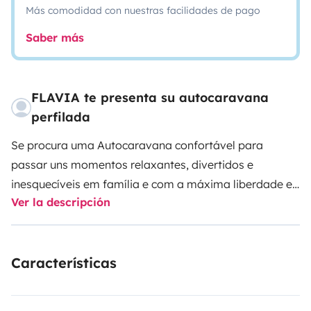
Más comodidad con nuestras facilidades de pago
Saber más
FLAVIA te presenta su autocaravana
perfilada
Se procura uma Autocaravana confortável para
passar uns momentos relaxantes, divertidos e
inesquecíveis em família e com a máxima liberdade e
Ver la descripción
segurança possível, encontrou a
CRISTALL
. Estou
completamente equipada para que possa desfrutar
das suas aventuras sem preocupação e de modo
Características
independente, uma vez que dispõe de painel solar ou
então caso pretenda também lhe oferece as condições
para usufruir de um parque de campismo.
Tenho