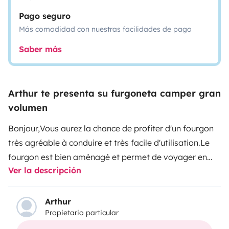
Pago seguro
Más comodidad con nuestras facilidades de pago
Saber más
Arthur te presenta su furgoneta camper gran
volumen
Bonjour,
Vous aurez la chance de profiter d'un fourgon
très agréable à conduire et très facile d'utilisation.
Le
fourgon est bien aménagé et permet de voyager en
Ver la descripción
toute sécurité.
Nous avons voyagé à très nombreux
endroits été comme hiver sans aucun problèmes.
Nous
pouvons adapter le fourgon suivant vos demandes.
Il
Arthur
Propietario particular
est possible de venir déposer le fourgon à différents
endroits endroits pour votre départ.
Quand vous venez