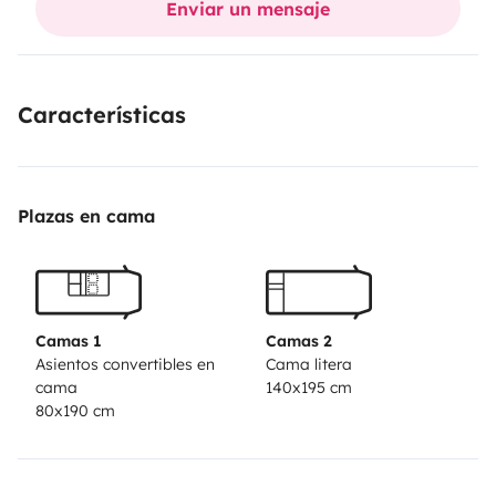
Enviar un mensaje
le chercher, il est possible de laisser votre voiture à
l'abri et dans un endroit fermé .
N'hésitez pas =)
Características
Plazas en cama
Camas 1
Camas 2
Asientos convertibles en
Cama litera
cama
140x195 cm
80x190 cm