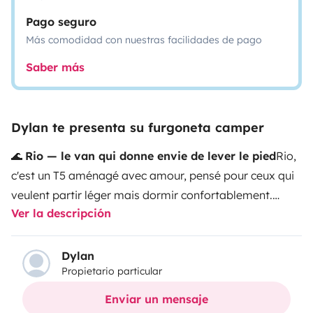
Pago seguro
Más comodidad con nuestras facilidades de pago
Saber más
Dylan te presenta su furgoneta camper
🌊
Rio — le van qui donne envie de lever le pied
Rio,
c'est un T5 aménagé avec amour, pensé pour ceux qui
veulent partir léger mais dormir confortablement.
Ver la descripción
Discret, compact, facile à conduire — il se glisse
partout où l'aventure vous emmène.
🛞
Sur la route
Rio
se conduit avec un simple permis B. Ses 1,90 m de
Dylan
Propietario particular
hauteur lui permettent de passer partout en toute
discrétion — parking de plage inclus — tout en restant
Enviar un mensaje
en catégorie 1 sur l'autoroute. Boîte manuelle, aide au