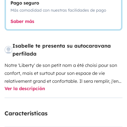
Pago seguro
Más comodidad con nuestras facilidades de pago
Saber más
Isabelle te presenta su autocaravana
perfilada
Notre 'Liberty' de son petit nom a été choisi pour son
confort, mais et surtout pour son espace de vie
relativement grand et confortable. Il sera remplir, j'en
Ver la descripción
suis sûre, une large partie de votre liste de critères.
Nous l'avons équipé pour nous et en pensant à vous
aussi et il sera prêt à partir. Nous proposons différents
Características
petits packs pour votre tranquillité également. Alors
n'hésitez pas, une question ne coûte rien et je vous