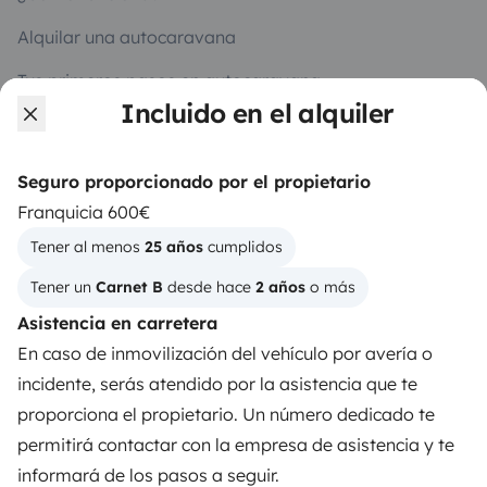
Alquilar una autocaravana
Tus primeros pasos en autocaravana
Incluido en el alquiler
Las opiniones de nuestros usuarios
Ayuda viajero
Seguro proporcionado por el propietario
Franquicia 600€
Tener al menos 
25 años
 cumplidos
PROPIETARIOS
Tener un 
Carnet B
 desde hace 
2 años
 o más
Anunciar un vehículo
Asistencia en carretera
Contrato de alquiler
En caso de inmovilización del vehículo por avería o
incidente, serás atendido por la asistencia que te
Seguros de alquiler
proporciona el propietario. Un número dedicado te
Asistencias de alquiler
permitirá contactar con la empresa de asistencia y te
informará de los pasos a seguir.
Ayuda propietario