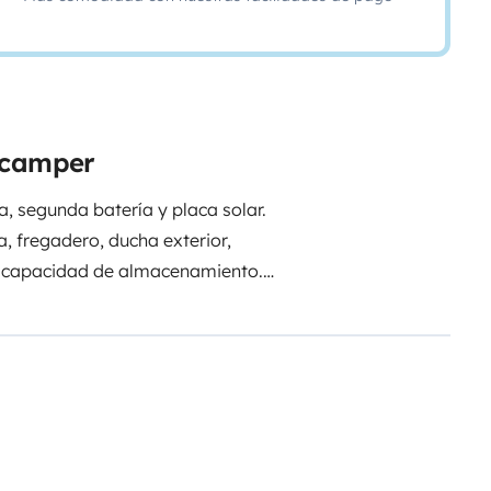
a camper
a, segunda batería y placa solar.
ra, fregadero, ducha exterior,
an capacidad de almacenamiento.
zas para viajar y 3 para dormir