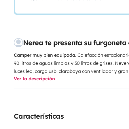
Nerea te presenta su furgonet
Camper muy bien equipada
. Calefacción estacionari
90 litros de aguas limpias y 30 litros de grises. Neve
luces led, carga usb, claraboya con ventilador y gr
Ver la descripción
Se alquila con menaje de cocina y camping gas. 4 pla
Características