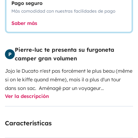
Pago seguro
Más comodidad con nuestras facilidades de pago
Saber más
Pierre-luc te presenta su furgoneta
P
camper gran volumen
Jojo le Ducato n'est pas forcément le plus beau (même
si on le kiffe quand même), mais il a plus d'un tour
dans son sac. Aménagé par un voyageur
Ver la descripción
d'expériences, il arrive à combiner dans ce petit
espace, 4 places pour rouler, dormir, manger, jouer ....
Sous le grand lit supérieur confortable, de quoi ranger
Características
tout ce que vous voulez (2 vélos peuvent rentrer à
l'intérieur en plus de tout un tas de bazar! La banquette