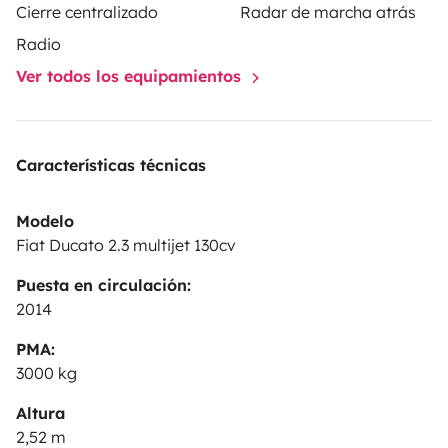
pour parcourir de beaux paysages !
MODE
Cierre centralizado
Radar de marcha atrás
CARAVANEIGE : Muni de pneus neige dès début
Radio
novembre, et avec un chauffage au gaz efficace, il sera
Ver todos los equipamientos
idéal pour un weekend ski, raquettes, luge... ou même
trail/rando hivernal si la neige n'est pas au rendez-
vous.
Características técnicas
Modelo
Fiat Ducato 2.3 multijet 130cv
Puesta en circulación:
2014
PMA:
3000 kg
Altura
2,52 m