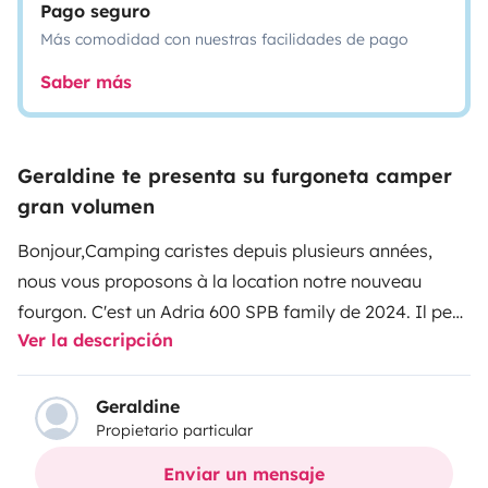
Pago seguro
Más comodidad con nuestras facilidades de pago
Saber más
Geraldine te presenta su furgoneta camper
gran volumen
Bonjour,
Camping caristes depuis plusieurs années,
nous vous proposons à la location notre nouveau
fourgon. C'est un Adria 600 SPB family de 2024. Il peut
Ver la descripción
accueillir jusqu'à 4 personnes (2 adultes et 2 enfants).
Il
est doté d'un salon avant comprenant une banquette
(isofix) 2 places et de sièges de cabine pivotant, d'une
Geraldine
Propietario particular
TV smart view ; d'un bloc cuisine (frigo 138l, vaisselle
pour 4, ustensiles et produits d'entretien) ; d'un lit
Enviar un mensaje