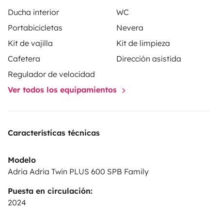
véhicule.
N'hésitez pas à nous contacter pour toute
Ducha interior
WC
demande de devis.
A bientôt !
Portabicicletas
Nevera
Kit de vajilla
Kit de limpieza
Cafetera
Dirección asistida
Regulador de velocidad
Ver todos los equipamientos
Características técnicas
Modelo
Adria Adria Twin PLUS 600 SPB Family
Puesta en circulación:
2024