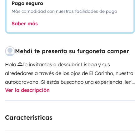
Pago seguro
Más comodidad con nuestras facilidades de pago
Saber más
Mehdi te presenta su furgoneta camper
Hola 🌅
Te invitamos a descubrir Lisboa y sus
alrededores a través de los ojos de El Carinho, nuestra
autocaravana. Si estás buscando una experiencia llena
Ver la descripción
de naturaleza y hermosas playas, ¡has venido al lugar
correcto! 🔥
El Carinho está totalmente equipada para
acompañarte en tu aventura.
Gracias a su doble puerta
Características
corredera, no hay una, sino dos zonas para cocinar: la
1ª en el interior con una superficie fija y la otra en el
exterior, con una 2ª mesa.... ¡Superpráctico para evitar