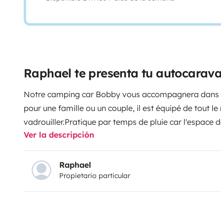
Raphael te presenta tu autocarav
Notre camping car Bobby vous accompagnera dans t
pour une famille ou un couple, il est équipé de tout l
vadrouiller.
Pratique par temps de pluie car l'espace de
Ver la descripción
point de vue espace et organisation. Le lit superpos
ils sont équipés de rideaux et assez loin de la capuci
flemme de monter dans la capucine, l'espace salon se
Raphael
Propietario particular
déjà parcouru l'Espagne et la France. Étant de 1996, i
n'est pas équipé de turbo. Par contre, il est d'une fia
fonctionnement simple et efficace, il saura répondre 
pour un camping car avec capucine (10 litres/100km)