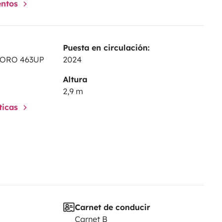
entos
Puesta en circulación:
SORO 463UP
2024
Altura
2,9 m
sticas
Carnet de conducir
Carnet B