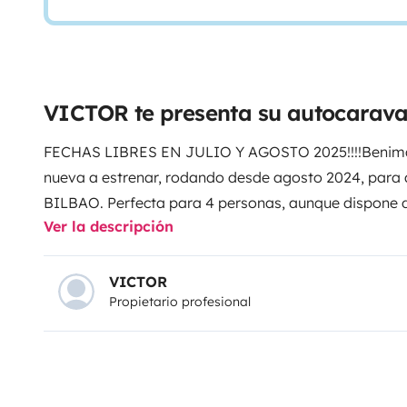
VICTOR te presenta su autocarava
FECHAS LIBRES EN JULIO Y AGOSTO 2025!!!!
Benima
nueva a estrenar, rodando desde agosto 2024, para
BILBAO. Perfecta para 4 personas, aunque dispone de
Ver la descripción
Cuenta con placa solar para una completa autonomía,
capacidad, retrocámara para visión trasera y facili
de cabina, radio DAB de 7''. Medidas de seguridad, c
VICTOR
Propietario profesional
automáticas y sensor de lluvia, asistente de manteni
de señales y control de presión en neumáticos.