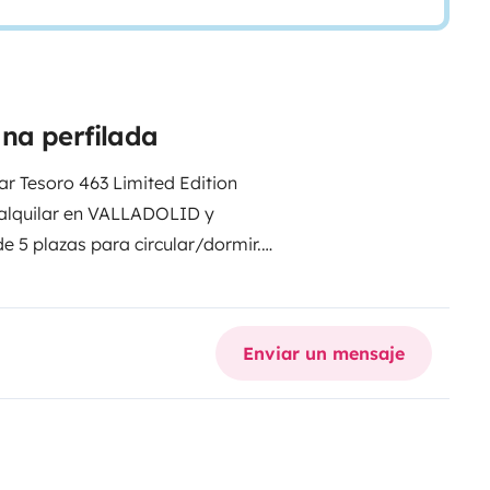
na perfilada
r Tesoro 463 Limited Edition
 alquilar en VALLADOLID y
 5 plazas para circular/dormir.
 frigorífico de amplia
tar las maniobras. Oscurecedores
on freno de emergencia, luces
Enviar un mensaje
miento en carril, reconocimiento