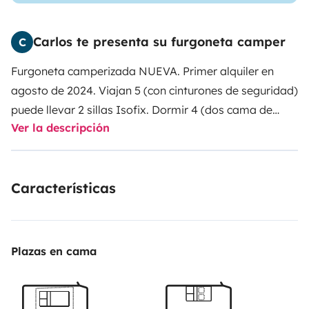
Carlos te presenta su furgoneta camper
C
Furgoneta camperizada NUEVA. Primer alquiler en
agosto de 2024. Viajan 5 (con cinturones de seguridad)
puede llevar 2 sillas Isofix. Dormir 4 (dos cama de
Ver la descripción
arriba y 2 cama de abajo). Cocina, fregadero, nevera,
mosquitera en la puerta lateral, calefacción, ducha
exterior, potty, portabicicletas para dos, escalón de
Características
acceso, toldo...
Motor Ford de 170 cv con cambio
automático. Ideal para viajar, montaña, playa...
Disfruta con toda la comodidad de una camper nueva.
Plazas en cama