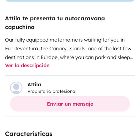
Attila te presenta tu autocaravana
capuchina
Our fully equipped motorhome is waiting for you in
Fuerteventura, the Canary Islands, one of the last few
destinations in Europe, where you can park and sleep
Ver la descripción
practically anywhere. Yes, including the majestic
beaches and rocks of the Atlantic Ocean. If you are a
surfer, kitesurfer or windsurfer, we believe, you could
Attila
Propietario profesional
hardly imagine a more special vacation than with a
caravan on the spot where you can ride the waves in
Enviar un mensaje
any moment of the day. If you come with your family
or friends, even is not (only) for surfing, the island will
mesmerize and the holiday will be an unforgettable
Características
one, for sure. The motorhome has everything you need