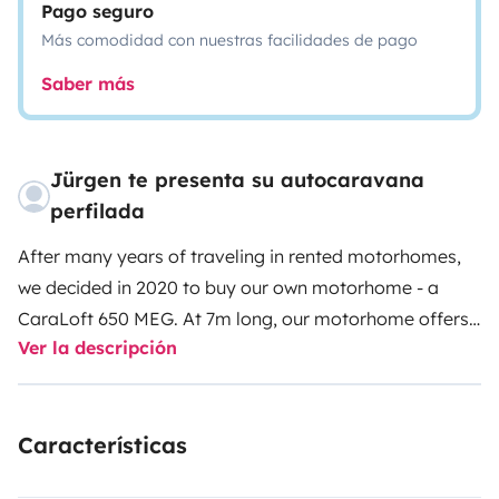
Pago seguro
Más comodidad con nuestras facilidades de pago
Saber más
Jürgen te presenta su autocaravana
perfilada
After many years of traveling in rented motorhomes,
we decided in 2020 to buy our own motorhome - a
CaraLoft 650 MEG. At 7m long, our motorhome offers
Ver la descripción
everything you need to travel comfortably - a fully
equipped kitchen, two large and comfortable
longitudinal beds and a bathroom with a separate
Características
shower. Your bicycles can be kept safe in the garage.
Our motorhome is ideal for couples. The two single