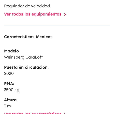
pick you up at the train station and take you to your
Regulador de velocidad
motorhome.
Ver todos los equipamientos
Características técnicas
Modelo
Weinsberg CaraLoft
Puesta en circulación:
2020
PMA:
3500 kg
Altura
3 m
Ver todas las características