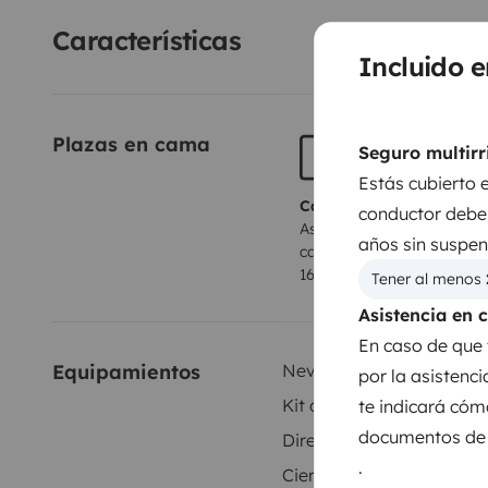
nuestras regiones!
Ubicación:
Situado a menos de 10 
Características
estación.
Incluido e
Plazas en cama
Seguro multirr
Estás cubierto 
Camas 1
conductor debe 
Asientos convertibles en
años sin suspen
cama
160x190 cm
Tener al menos 
Asistencia en 
En caso de que 
Equipamientos
Nevera
por la asistenc
Kit de limpieza
te indicará cóm
documentos de t
Dirección asistida
.
Cierre centralizado