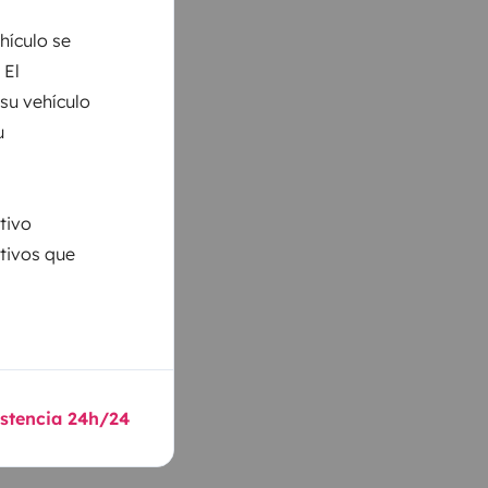
hículo se
 El
 su vehículo
u
tivo
ativos que
istencia 24h/24