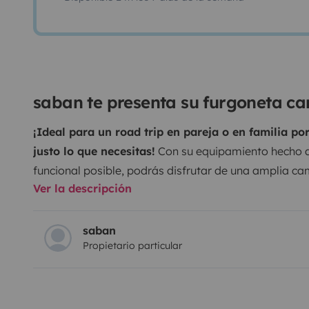
saban te presenta su furgoneta c
¡Ideal para un road trip en pareja o en familia po
justo lo que necesitas!
Con su equipamiento hecho a
funcional posible, podrás disfrutar de una amplia c
Ver la descripción
interior/exterior para hacer frente a los posibles cap
hermosa región. Es autosuficiente en electricidad gra
circular por todas partes gracias a su altura inferior 
saban
Propietario particular
bordo:
2 fuegos a gas
Un frigorífico
Un fregadero
Una 
y 2 tomas USB
Espacios de almacenamiento
2 grande
160×200
Kit de cocina (cazuela, cubiertos, etc.)
Tabure
200W + batería auxiliar (para ser autónomo)
¡Solo fa