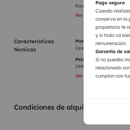
Pago seguro
Radio
Cuando realizas
Ver todos los equipami
conserva en la 
propietario te 
y si todo va bie
Características 
Modelo
remuneración.
Opel Vivaro L2 | 1.6 CDTI
técnicas
Garantía de sa
Si no puedes ini
PMA:
2990 kg
relacionado con
cumplan con tus
Ver todas las caracterí
Condiciones de alquiler