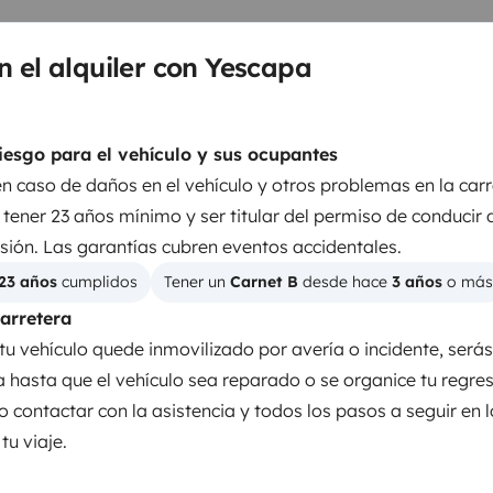
minutos en autobús de la
n el alquiler con Yescapa
iesgo para el vehículo y sus ocupantes
en caso de daños en el vehículo y otros problemas en la carr
tener 23 años mínimo y ser titular del permiso de conducir 
sión. Las garantías cubren eventos accidentales.
23 años
 cumplidos
Tener un 
Carnet B
 desde hace 
3 años
 o más
carretera
tu vehículo quede inmovilizado por avería o incidente, será
Kit de vajilla
ia hasta que el vehículo sea reparado o se organice tu regre
Productos de consumo
o contactar con la asistencia y todos los pasos a seguir en 
u viaje.
Regulador de velocidad
Radar de marcha atrás