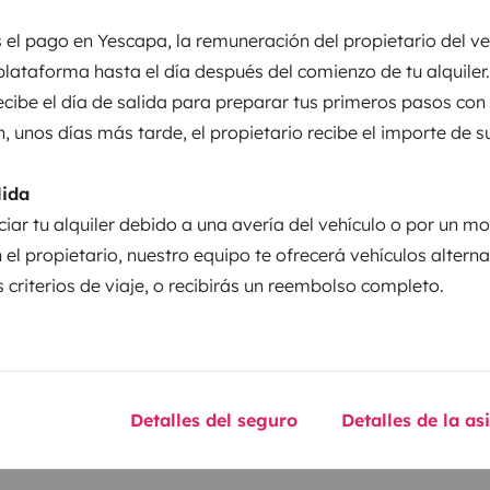
 el pago en Yescapa, la remuneración del propietario del ve
entos
plataforma hasta el día después del comienzo de tu alquiler.
recibe el día de salida para preparar tus primeros pasos con
n, unos días más tarde, el propietario recibe el importe de s
Puesta en circulación:
 | 90cv
2015
lida
ciar tu alquiler debido a una avería del vehículo o por un mo
Altura
1,97 m
 el propietario, nuestro equipo te ofrecerá vehículos altern
 criterios de viaje, o recibirás un reembolso completo.
sticas
Detalles del seguro
Detalles de la as