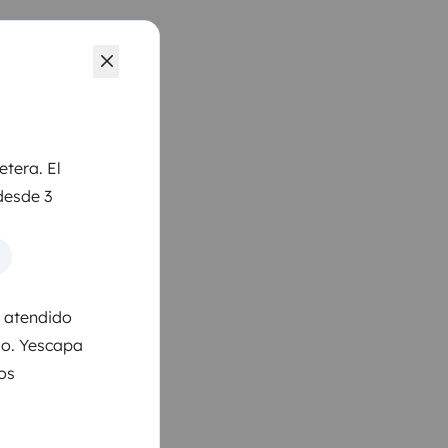
etera. El
desde 3
s atendido
so. Yescapa
los