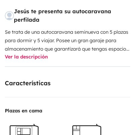
Jesús te presenta su autocaravana
perfilada
Se trata de una autocaravana seminueva con 5 plazas
para dormir y 5 viajar. Posee un gran garaje para
almacenamiento que garantizará que tengas espacio
Ver la descripción
para lo que necesites guardar y de forma segura. Su
línea renovada y muebles acabados en blanco así
como su distribución te hará sentir con más espacio
Características
interior que la mayoría de autocaravanas. La cama
elevable se opera con mando automático para que te
olvides de esfuerzos innecesarios. Posee claraboya
para mayor disfrute del cielo nocturno. Las camas
Plazas en cama
principales son amplias y cómodas al igual que la
capacidad de almacenaje del frigorífico. El vehículo
esta dotado de un motor de 170cv lo que te garantiza