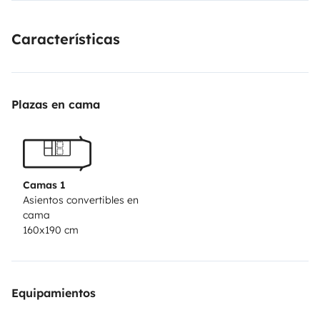
campeggio.
Sarà un ottimo compagno per le vostre vacanze in
Características
Sardegna
Plazas en cama
Camas 1
Asientos convertibles en
cama
160x190 cm
Equipamientos