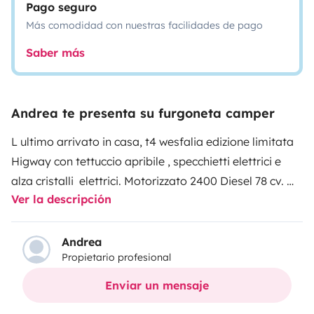
Pago seguro
Más comodidad con nuestras facilidades de pago
Saber más
Andrea te presenta su furgoneta camper
L ultimo arrivato in casa, t4 wesfalia edizione limitata
Higway con tettuccio apribile , specchietti elettrici e
alza cristalli elettrici. Motorizzato 2400 Diesel 78 cv.
Ver la descripción
È dotato di frigorifero a compressore , lavello, cucina a
gas, toilette porta potty, doccia solare e doccino
estraibile, tendalino e porta bici
Andrea
Propietario profesional
viene fornito con tutto il necessario per cucinare,
lenzuola e asciugamani. Su richiesta è possibile
Enviar un mensaje
noleggiare anche tavolino sedie e ombrellone da