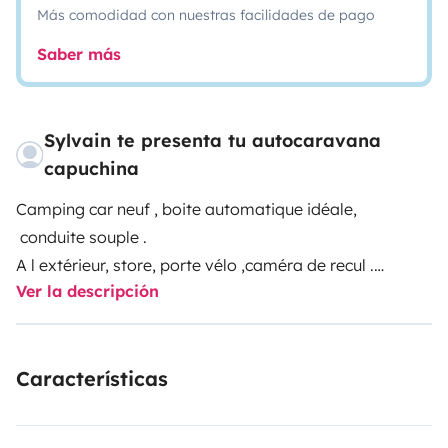
Más comodidad con nuestras facilidades de pago
Saber más
Sylvain te presenta tu autocaravana
capuchina
Camping car neuf , boite automatique idéale,
conduite souple .
A l extérieur, store, porte vélo ,caméra de recul .
Ver la descripción
A l intérieur télévision, gps, climatisation .
Petit coin cuisine sympathique refrigerateur avec
compartiment petit congélateur ( pour les glaçons !!)
Características
Beaucoup de rangement, coin banquette pour repas ,
détente.
Si vous êtes intéressé n hésitez pas !!!