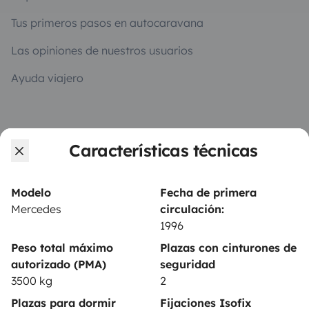
Tus primeros pasos en autocaravana
Las opiniones de nuestros usuarios
Ayuda viajero
PROPIETARIOS
Características técnicas
Anunciar un vehículo
Contrato de alquiler
Modelo
Fecha de primera
Mercedes
circulación:
Seguros de alquiler
1996
Asistencias de alquiler
Peso total máximo
Plazas con cinturones de
autorizado (PMA)
seguridad
Ayuda propietario
3500 kg
2
Plazas para dormir
Fijaciones Isofix