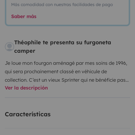
Más comodidad con nuestras facilidades de pago
Saber más
Théophile te presenta su furgoneta
camper
Je loue mon fourgon aménagé par mes soins de 1996,
qui sera prochainement classé en véhicule de
collection. C’est un vieux Sprinter qui ne bénéficie pas
Ver la descripción
du confort optimal des véhicules récents mais il est
très fiable et fonctionnel.
Características