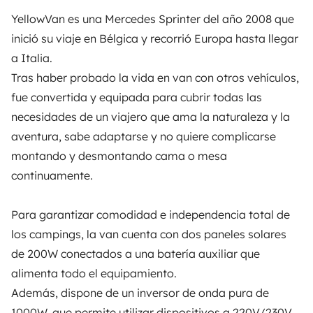
YellowVan es una Mercedes Sprinter del año 2008 que
la cabina de conducción del habitáculo
inició su viaje en Bélgica y recorrió Europa hasta llegar
la puerta corredera
Lugar de recogida
a Italia.
los portones traseros
Tras haber probado la vida en van con otros vehículos,
fue convertida y equipada para cubrir todas las
Luisago (22070), Italia
necesidades de un viajero que ama la naturaleza y la
La van está aislada térmica y acústicamente con
La dirección exacta de estacionamiento será
aventura, sabe adaptarse y no quiere complicarse
Armaflex y paneles fonoabsorbentes.
disponible una vez confirmada la reserva.
montando y desmontando cama o mesa
continuamente.
También se proporcionan:
Para garantizar comodidad e independencia total de
una silla, dos taburetes y una mesa plegable
los campings, la van cuenta con dos paneles solares
papel higiénico, esponjas y bolsas de basura
11 opiniones
de una reserva verificada
de 200W conectados a una batería auxiliar que
detergente para platos y jabón
alimenta todo el equipamiento.
cubiertos, vasos, platos y ollas
Además, dispone de un inversor de onda pura de
gas para el hornillo
4,91
1000W, que permite utilizar dispositivos a 220V/230V,
sábanas, almohadas, toallas y toallas de playa