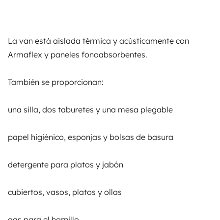
ALQUILER AUTOCARAVANAS
¿Cómo funciona?
La van está aislada térmica y acústicamente con
Alquilar una autocaravana
Armaflex y paneles fonoabsorbentes.
Tus primeros pasos en autocaravana
También se proporcionan:
Las opiniones de nuestros usuarios
Ayuda viajero
una silla, dos taburetes y una mesa plegable
papel higiénico, esponjas y bolsas de basura
PROPIETARIOS
detergente para platos y jabón
Anunciar un vehículo
Contrato de alquiler
cubiertos, vasos, platos y ollas
Seguros de alquiler
gas para el hornillo