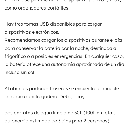
como ordenadores portátiles.
de 5
Hay tres tomas USB disponibles para cargar
Al tratarse de un vehículo del año 2008, se recomienda
dispositivos electrónicos.
mantener una velocidad máxima de 110 km/h.
La furgoneta camper gran volumen de Davide
Recomendamos cargar los dispositivos durante el día
es uno de los vehículos mejor valorados en Yescapa
para conservar la batería por la noche, destinada al
Está equipada con neumáticos all season de mayor
frigorífico o a posibles emergencias. En cualquier caso,
tamaño, adecuados también para zonas más
Opiniones sobre este
Todos sus
la batería ofrece una autonomía aproximada de un día
irregulares, y cuenta con enganche de remolque para
vehículo
vehículos
incluso sin sol.
emergencias.
Al abrir los portones traseros se encuentra el mueble
Se ruega devolver la van limpia, vaciando las aguas
de cocina con fregadero. Debajo hay:
grises y el inodoro antes de la entrega.
Cargando...
dos garrafas de agua limpia de 50L (100L en total,
autonomía estimada de 3 días para 2 personas)