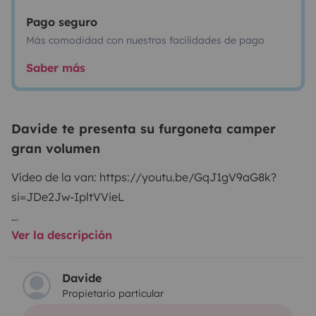
Pago seguro
Más comodidad con nuestras facilidades de pago
Saber más
Davide te presenta su furgoneta camper
gran volumen
Vídeo de la van: https://youtu.be/GqJ1gV9aG8k?
si=JDe2Jw-IpltVVieL
Ver la descripción
Instagram: @yellowvan_
DOLOMITES, TUSCANY, LAKE GARDA or COMO, here
Davide
Propietario particular
we’re!