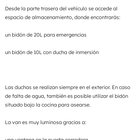
Desde la parte trasera del vehículo se accede al
espacio de almacenamiento, donde encontrarás:
un bidón de 20L para emergencias
un bidón de 10L con ducha de inmersión
Vehículos similares cerca de Luisago
No hay vehículos similares a este anuncio.
Las duchas se realizan siempre en el exterior. En caso
de falta de agua, también es posible utilizar el bidón
situado bajo la cocina para asearse.
La van es muy luminosa gracias a:
A partir de
Reservar
90 €
/día
una ventana en la puerta corredera