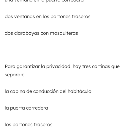
dos ventanas en los portones traseros
dos claraboyas con mosquiteras
Yescapa es una plataforma que facilita y asegura el
alquiler de autocaravanas y furgonetas campers entre
particulares. La plataforma tiene el papel de
intermediario de confianza y propone una solución
llave en mano para unas vacaciones en total libertad y
Para garantizar la privacidad, hay tres cortinas que
seguridad.
separan:
3.84/5 sobre 1170 opiniones de usuarios en Trusted
la cabina de conducción del habitáculo
Shops
la puerta corredera
Instagram
X
Pinterest
Facebook
los portones traseros