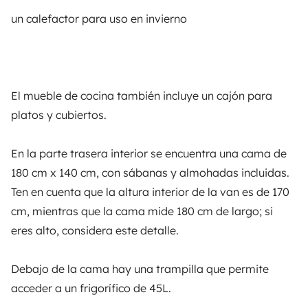
los
propietarios mejor valorados
en
Yescapa
, con
un calefactor para uso en invierno
quienes mantenemos una
relación privilegiada de
confianza
.
¿Tienes una pregunta para Davide?
El mueble de cocina también incluye un cajón para
Enviar un mensaje
platos y cubiertos.
En la parte trasera interior se encuentra una cama de
Puntuación global
180 cm x 140 cm, con sábanas y almohadas incluidas.
4,91/5
Ten en cuenta que la altura interior de la van es de 170
Tasa de respuesta
cm, mientras que la cama mide 180 cm de largo; si
100 %
eres alto, considera este detalle.
Idiomas hablados
Italiano, Inglés
Debajo de la cama hay una trampilla que permite
acceder a un frigorífico de 45L.
Perfil certificado