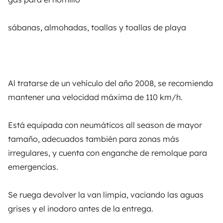
Asistencias de alquiler
sábanas, almohadas, toallas y toallas de playa
Ayuda propietario
Al tratarse de un vehículo del año 2008, se recomienda
Medios de pago seguros
Pago en varios plazos
mantener una velocidad máxima de 110 km/h.
Descargar en
Disponible en
Está equipada con neumáticos all season de mayor
App Store
Google Play
tamaño, adecuados también para zonas más
irregulares, y cuenta con enganche de remolque para
emergencias.
Blog
Contáctanos
Empleo
CGU
Se ruega devolver la van limpia, vaciando las aguas
Confidencialidad
Cookies
grises y el inodoro antes de la entrega.