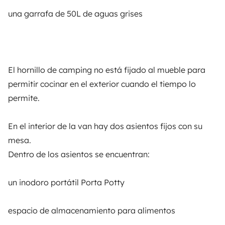
Ninguna opinión
una garrafa de 50L de aguas grises
Ver opiniones de otros vehículos de Davide
El hornillo de camping no está fijado al mueble para
permitir cocinar en el exterior cuando el tiempo lo
permite.
En el interior de la van hay dos asientos fijos con su
mesa.
Dentro de los asientos se encuentran:
Davide
un inodoro portátil Porta Potty
Best Owner
Propietario particular — En Yescapa desde 2024
espacio de almacenamiento para alimentos
Davide
forma parte de nuestros Best Owners: se trata de