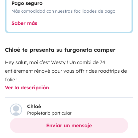
Pago seguro
Más comodidad con nuestras facilidades de pago
Saber más
Chloé te presenta su furgoneta camper
Hey salut, moi c’est Westy ! Un combi de 74
entièrement rénové pour vous offrir des roadtrips de
folie !
Ver la descripción
Je suis complètement équipé pour que vous ne
manquiez de rien ! Avec moi, vous pouvez partir
Chloé
Propietario particular
jusqu\'à 4 personnes. Pour des nuits confortables, je
propose un canapé-lit équipé et une tente de toit avec
Enviar un mensaje
des matelas super confortables ! Pas besoin de vous