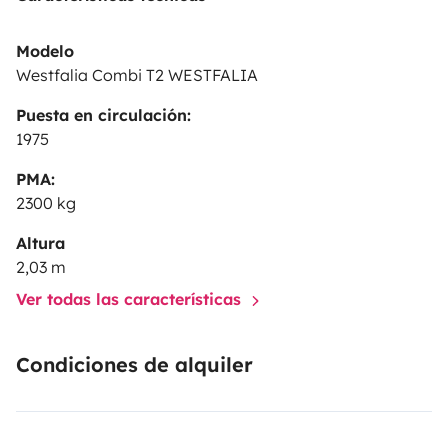
découvrir les plus beaux endroits.
Modelo
PS : Je suis une vraie star, tout le monde me remarque,
Westfalia Combi T2 WESTFALIA
me fait coucou et me prend en photo ! Alors, prenez-
Puesta en circulación:
vous au jeu le temps d’un séjour et vivez une
1975
expérience insolite de « vanlife ».
PMA:
2300 kg
Altura
2,03 m
Ver todas las características
Condiciones de alquiler