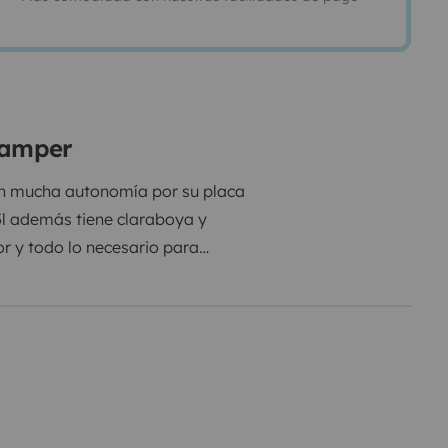
 camper
on mucha autonomía por su placa
55l además tiene claraboya y
r y todo lo necesario para
naturaleza como en la playa.
nducirla prácticamente como un
je y te comento condiciones.
e y te comento condiciones.