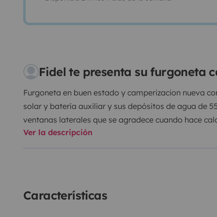
Fidel te presenta su furgoneta
Furgoneta en buen estado y camperizacion nueva c
solar y batería auxiliar y sus depósitos de agua de 
ventanas laterales que se agradece cuando hace calo
Ver la descripción
disfrutar de una experiencia inolvidable tanto en la 
Tiene unas dimensiones reducidas que te permite co
turismo y aparcarla en cualquier lugar.
Para viajar a Portugal puedes consúltame por mensa
Para llevar mascotas puedes consultarme por mensaj
Características