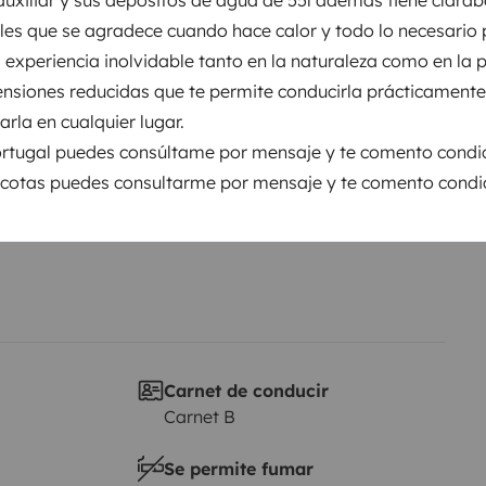
les que se agradece cuando hace calor y todo lo necesario
Puesta en circulación:
a experiencia inolvidable tanto en la naturaleza como en la 
V
2004
ensiones reducidas que te permite conducirla prácticament
Altura
rla en cualquier lugar.
2,1 m
ortugal puedes consúltame por mensaje y te comento condi
sticas
scotas puedes consultarme por mensaje y te comento condi
Carnet de conducir
Carnet B
Se permite fumar