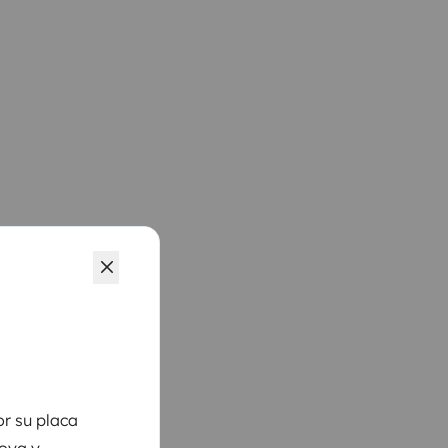
r su placa
boya y