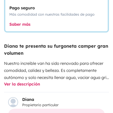
Pago seguro
Más comodidad con nuestras facilidades de pago
Saber más
Diana te presenta su furgoneta camper gran
volumen
Nuestro increíble van ha sido renovado para ofrecer
comodidad, calidez y belleza. Es completamente
autónomo y solo necesita llenar agua, vaciar agua gris
Ver la descripción
e inodoro cada 3 días. Con un inversor de 1.200 vatios,
puede cargar computadoras y teléfonos e incluso usar
un secador de pelo. Tiene un refrigerador nuevo que se
Diana
Propietario particular
abre de ambos lados para que también podamos
abrirlo desde fuera de la furgoneta, y un nuevo soporte