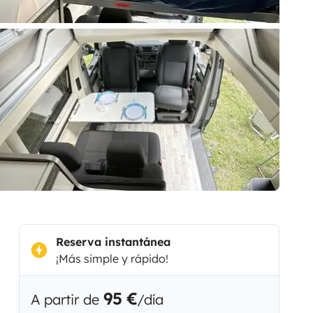
Reserva instantánea
¡Más simple y rápido!
95 €
A partir de
/día