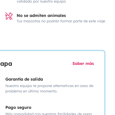
validado por nuestro equipo
No se admiten animales
Tus mascotas no podrán formar parte de este viaje
scapa
Saber más
Garantía de salida
Nuestro equipo te propone alternativas en caso de
problema en último momento.
Pago seguro
Más comodidad con nuestras facilidades de pago