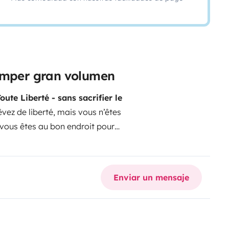
camper gran volumen
oute Liberté - sans sacrifier le
vez de liberté, mais vous n’êtes
 vous êtes au bon endroit pour
rénité !
Votre Compagnon Idéal
t parfait pour les débutants
c notre van, c’est profiter de
Enviar un mensaje
otre Van ?
Simplicité
hages sont tellement faciles que
e !
Confort Optimal
: Toilette
t une batterie lithium de grande