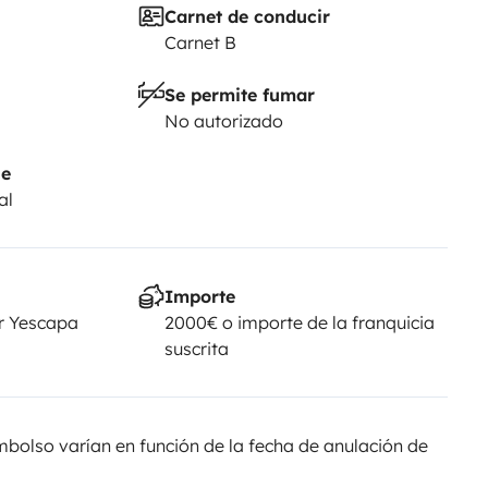
Carnet de conducir
Carnet B
Se permite fumar
No autorizado
je
al
Importe
r Yescapa
2000€ o importe de la franquicia
suscrita
olso varían en función de la fecha de anulación de