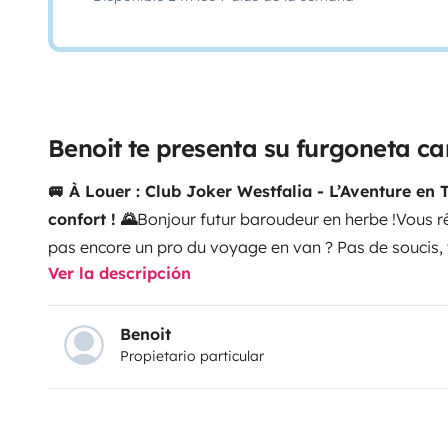
Benoit te presenta su furgoneta 
🚐 À Louer : Club Joker Westfalia - L’Aventure en T
confort ! 🌄
Bonjour futur baroudeur en herbe !
Vous rê
pas encore un pro du voyage en van ? Pas de soucis,
Ver la descripción
vivre votre première expérience de vanlife en toute sé
: Club Joker Westfalia
Notre Club Joker Westfalia es
comme pour les baroudeurs expérimentés. Voyager ave
Benoit
Propietario particular
la liberté sans sacrifier le confort.
Pourquoi Choisir N
d’utilisation
: L’installation et le rangement des couc
même notre fils Théo, 8 ans, y parvient sans problèm
chimique, douche intérieure, chauffe-eau au gasoil, e