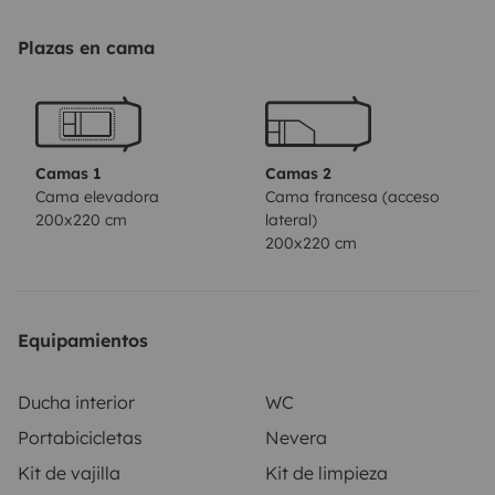
Mangueira e acessórios para abastecimento de águas
Extensão elétrica
Plazas en cama
Extintor
Pastilhas sanita WC
Autorização de levar animais
Autorização a fumadores dentro do interior
Camas 1
Camas 2
Os quilómetros é sem limite.
Cama elevadora
Cama francesa (acceso
200x220 cm
lateral)
200x220 cm
Equipamientos
Ducha interior
WC
Portabicicletas
Nevera
Kit de vajilla
Kit de limpieza