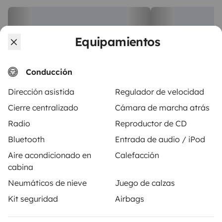
Equipamientos
Conducción
Dirección asistida
Regulador de velocidad
Cierre centralizado
Cámara de marcha atrás
Autocaravana Perfilada
Autocaravana 
São Pedro de Alva
São Pedro de Alv
Radio
Reproductor de CD
4 viajeros
5 viajeros
A partir de
Bluetooth
Entrada de audio / iPod
65 €
Ninguna opinión
5,0
Aire acondicionado en
Calefacción
cabina
Neumáticos de nieve
Juego de calzas
Kit seguridad
Airbags
A partir de