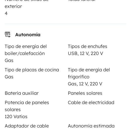
Seguros de alquiler
exterior
4
Asistencias de alquiler
Ayuda propietario
Autonomía
Tipo de energía del
Tipos de enchufes
boiler/calefacción
USB, 12 V, 220 V
Medios de pago seguros
Pago en varios plazos
Gas
Tipo de placas de cocina
Tipo de energía del
Gas
frigorífico
Descargar en
Disponible en
Gas, 12 V, 220 V
App Store
Google Play
Batería auxiliar
Paneles solares
Potencia de paneles
Cable de electricidad
solares
Blog
Contáctanos
Empleo
CGU
120 Vatios
Adaptador de cable
Autonomía estimada
Confidencialidad
Cookies