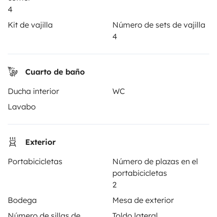
4
ALQUILER AUTOCARAVANAS
Kit de vajilla
Número de sets de vajilla
4
¿Cómo funciona?
Alquilar una autocaravana
Cuarto de baño
Tus primeros pasos en autocaravana
Ducha interior
WC
Las opiniones de nuestros usuarios
Lavabo
Ayuda viajero
Exterior
PROPIETARIOS
Portabicicletas
Número de plazas en el
portabicicletas
Anunciar un vehículo
2
Bodega
Mesa de exterior
Contrato de alquiler
Número de sillas de
Toldo lateral