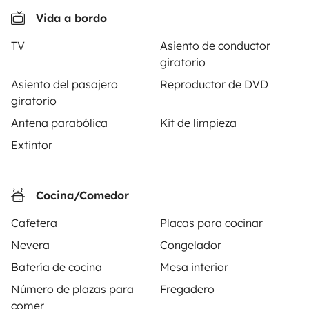
Solicitud de alquiler
100 €
/día
Vida a bordo
TV
Asiento de conductor
giratorio
Asiento del pasajero
Reproductor de DVD
giratorio
Yescapa es una plataforma que facilita y asegura el
alquiler de autocaravanas y furgonetas campers entre
Antena parabólica
Kit de limpieza
particulares. La plataforma tiene el papel de
Extintor
intermediario de confianza y propone una solución
llave en mano para unas vacaciones en total libertad y
seguridad.
Cocina/Comedor
Cafetera
Placas para cocinar
3.84/5 sobre 1170 opiniones de usuarios en Trusted
Shops
Nevera
Congelador
Batería de cocina
Mesa interior
Instagram
X
Pinterest
Facebook
Número de plazas para
Fregadero
comer