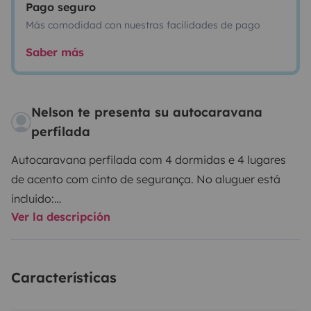
Pago seguro
Más comodidad con nuestras facilidades de pago
Saber más
Nelson te presenta su autocaravana
perfilada
Autocaravana perfilada com 4 dormidas e 4 lugares
de acento com cinto de segurança. No aluguer está
incluido:
Ver la descripción
kit loiça de cozinha ( 4 pratos, 4 copos, 4 talheres,
tachos, frigideiras)
Mesa de exterior com 4 bancos
Características
Kit limpeza (vassoura, esfregona e líquidos de
limpeza)