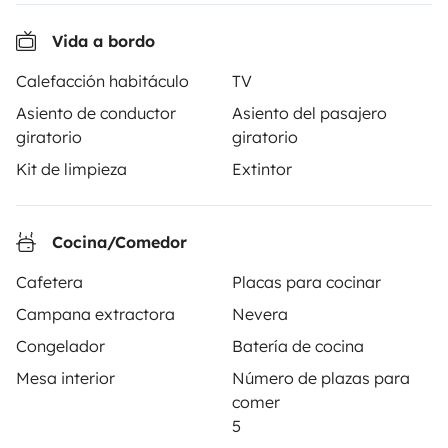
Vida a bordo
Calefacción habitáculo
TV
Yescapa es una plataforma que facilita y asegura el
Asiento de conductor
Asiento del pasajero
alquiler de autocaravanas y furgonetas campers entre
giratorio
giratorio
particulares. La plataforma tiene el papel de
intermediario de confianza y propone una solución
Kit de limpieza
Extintor
llave en mano para unas vacaciones en total libertad y
seguridad.
Cocina/Comedor
3.84/5 sobre 1170 opiniones de usuarios en Trusted
Cafetera
Placas para cocinar
Shops
Campana extractora
Nevera
Congelador
Batería de cocina
Instagram
X
Pinterest
Facebook
Mesa interior
Número de plazas para
comer
5
ALQUILER AUTOCARAVANAS