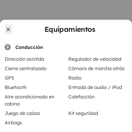
Equipamientos
Vehículos similares cerca de Saint-
Conducción
Alexandre
Dirección asistida
Regulador de velocidad
Cierre centralizado
Cámara de marcha atrás
No hay vehículos similares a este anuncio.
GPS
Radio
Bluetooth
Entrada de audio / iPod
Aire acondicionado en
Calefacción
cabina
Juego de calzas
Kit seguridad
A partir de
Solicitud de alquiler
90 €
/día
Airbags