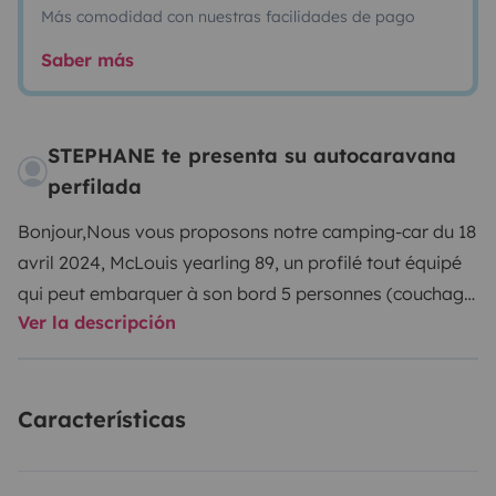
Más comodidad con nuestras facilidades de pago
Saber más
STEPHANE te presenta su autocaravana
perfilada
Bonjour,
Nous vous proposons notre camping-car du 18
avril 2024, McLouis yearling 89, un profilé tout équipé
qui peut embarquer à son bord 5 personnes (couchage
Ver la descripción
et carte grise).
Adepte de séjour en famille, le camping-
car vous permet de découvrir des lieux atypiques et de
belles régions.
Vous partirez l’esprit tranquille que ce
Características
soit en famille ou entre amis…
Aucune contrainte juste
de l’évasion et découvrir de splendides régions et
paysages dans un maximum de confort et de sécurité,