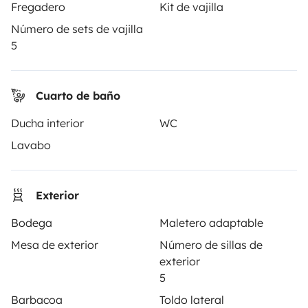
Fregadero
Kit de vajilla
¿Cómo funciona?
Número de sets de vajilla
5
Alquilar una autocaravana
Tus primeros pasos en autocaravana
Cuarto de baño
Las opiniones de nuestros usuarios
Ducha interior
WC
Ayuda viajero
Lavabo
PROPIETARIOS
Exterior
Anunciar un vehículo
Bodega
Maletero adaptable
Mesa de exterior
Número de sillas de
Contrato de alquiler
exterior
Seguros de alquiler
5
Barbacoa
Toldo lateral
Asistencias de alquiler