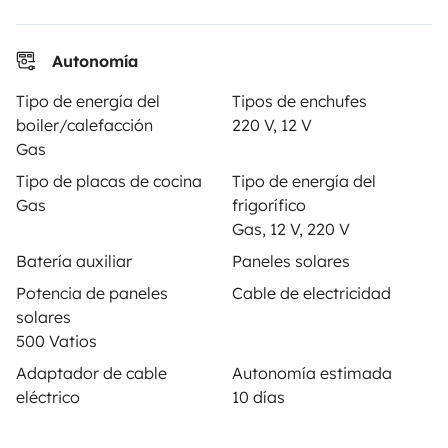
Ayuda propietario
Autonomía
Tipo de energía del
Tipos de enchufes
boiler/calefacción
220 V, 12 V
Medios de pago seguros
Pago en varios plazos
Gas
Tipo de placas de cocina
Tipo de energía del
Gas
frigorífico
Descargar en
Disponible en
Gas, 12 V, 220 V
App Store
Google Play
Batería auxiliar
Paneles solares
Potencia de paneles
Cable de electricidad
solares
Blog
Contáctanos
Empleo
CGU
500 Vatios
Adaptador de cable
Autonomía estimada
Confidencialidad
Cookies
eléctrico
10 días
© 2026 Yescapa