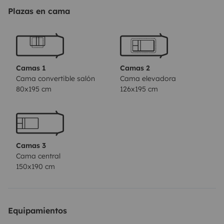
(cf descriptif du véhicule et de ses équipements).Tout le
Plazas en cama
matériel et équipement pour 5 personnes seront à
votre disposition; seul les draps, couvertures, oreillers,
serviettes de douche personnels seront à prendre avec
vous.
Afin de profiter de l’extérieur, il est équipé d’un
Camas 1
Camas 2
store latéral, d’une table avec ses 5 chaises (un BBQ
Cama convertible salón
Cama elevadora
80x195 cm
126x195 cm
weber gaz peut être mis à disposition avec supplément
de votre part)
Nous demandons à ce que le ménage et
le nettoyage intérieur et extérieur soient effectué avant
la restitution du véhicule ainsi que la vidange des eaux
Camas 3
usées et des WC.
Nous vous souhaitons bon voyage et
Cama central
de belles excursions. Vous avez la possibilité de laisser
150x190 cm
votre véhicule sur place chez nous en toute
sécurité.
N’hésitez pas, nous restons disponible si vous
avez besoin de plus de renseignements.
Equipamientos