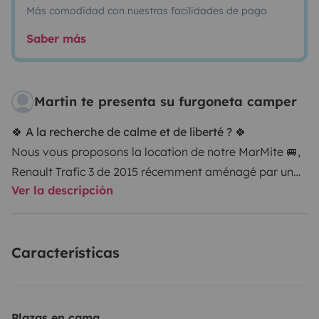
Más comodidad con nuestras facilidades de pago
Saber más
Martin te presenta su furgoneta camper
🍀 A la recherche de calme et de liberté ? 🍀
Nous vous proposons la location de notre MarMite 🚐,
Renault Trafic 3 de 2015 récemment aménagé par un
Ver la descripción
professionnel et décoré par nos soins. D’une faible
consommation de gasoil, il est l’allié idéal pour votre
futur road trip , à la découverte de notre région ☀️
Características
Son format permet l’accès à tous les parkings, sans
restriction de taille.
Cosy et chaleureux, MarMite est équipé d’un tableau
électrique alimenté par batterie auxiliaire. Il dispose de
Plazas en cama