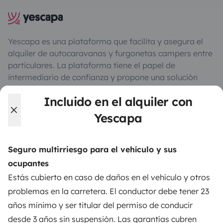
Yescapa es una plataforma que facilita y asegura el
alquiler de autocaravanas y furgonetas campers entre
particulares. La plataforma tiene el papel de
intermediario de confianza y propone una solución
llave en mano para unas vacaciones en total libertad y
Incluido en el alquiler con
seguridad.
Yescapa
3.84/5 sobre 1170 opiniones de usuarios en Trusted
Shops
Seguro multirriesgo para el vehículo y sus
ocupantes
Instagram
X
Pinterest
Facebook
Estás cubierto en caso de daños en el vehículo y otros
problemas en la carretera. El conductor debe tener 23
años mínimo y ser titular del permiso de conducir
ALQUILER AUTOCARAVANAS
desde 3 años sin suspensión. Las garantías cubren