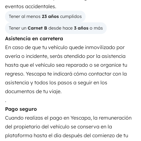
¿Cómo funciona?
eventos accidentales.
Tener al menos 
23 años
 cumplidos
Alquilar una autocaravana
Tener un 
Carnet B
 desde hace 
3 años
 o más
Tus primeros pasos en autocaravana
Asistencia en carretera
Las opiniones de nuestros usuarios
En caso de que tu vehículo quede inmovilizado por
avería o incidente, serás atendido por la asistencia
Ayuda viajero
hasta que el vehículo sea reparado o se organice tu
regreso. Yescapa te indicará cómo contactar con la
PROPIETARIOS
asistencia y todos los pasos a seguir en los
documentos de tu viaje.
Anunciar un vehículo
.
Contrato de alquiler
Pago seguro
Cuando realizas el pago en Yescapa, la remuneración
Seguros de alquiler
del propietario del vehículo se conserva en la
Asistencias de alquiler
plataforma hasta el día después del comienzo de tu