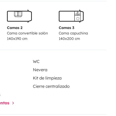
e propriétaire mesure 1m95)
Nous
 aventure!
Camas 2
Camas 3
Cama convertible salón
Cama capuchina
140x190 cm
140x200 cm
WC
Nevera
Kit de limpieza
Cierre centralizado
s
entos