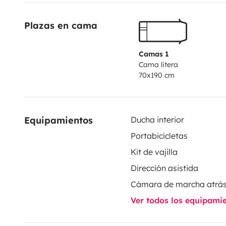
camping car qui convient pour quelqu'un de grand (l
Plazas en cama
sommes à disposition pour tout renseignement.
Belle
Camas 1
Cama litera
70x190 cm
Equipamientos
Ducha interior
Portabicicletas
Kit de vajilla
Dirección asistida
Cámara de marcha atrá
Ver todos los equipami