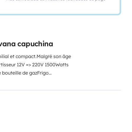
avana capuchina
ilial et compact.
Malgré son âge
tisseur 12V => 220V 1500Watts
 bouteille de gaz
Frigo
 café + petite cafetière
eau solaire => autonomie
extérieure avec 4 tabourets et 3
'eau souples de 10L à remplir en
ur remplissage cuve
Aspirateur à
+ couettes sur demande)
Ce véhicule
uffage au gaz performant.
C'est un