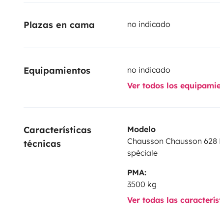
grande soute transversale réglable en hauteur qui peut
Plazas en cama
no indicado
moto ou vélos selon vos choix pouvant porter maxi 13
toute sécurité, votre véhicule personnel à notre domic
d’eau propre , carburant faits par nos soins avant vo
et Stéphane
Equipamientos
no indicado
Ver todos los equipami
Características 
Modelo
Chausson Chausson 628 
técnicas
spéciale
PMA:
3500 kg
Ver todas las caracterí