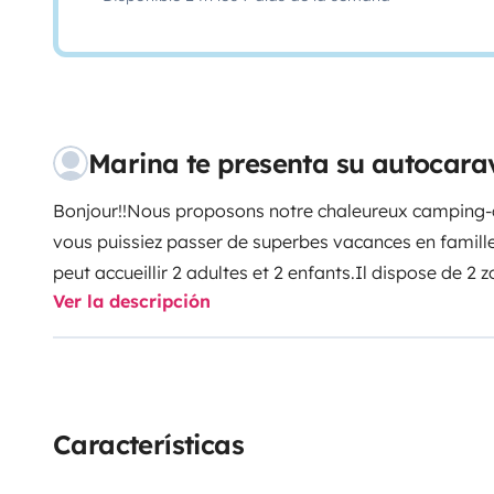
Marina te presenta su autocara
Bonjour!!
Nous proposons notre chaleureux camping-c
vous puissiez passer de superbes vacances en famille 
peut accueillir 2 adultes et 2 enfants.
Il dispose de 2 
Ver la descripción
une porte dont un lit double central 160x190 avec possi
oreillers selon vos besoins et d'un lit pavillon 140x19
monter), une douche et wc séparés. ( produit toilette 
plaque gaz 3 feux, un grand frigo ( 150L) et congélat
rideaux à chaque fenêtre et porte, d'une télévision av
Características
automatique. Prises USB
Et surtout d'une climatisation
cabine !!!!!!
Et à l'extérieur, d'un store manuel, d'une ta