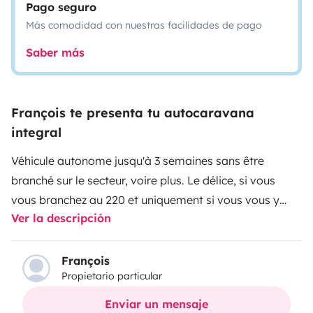
Pago seguro
Más comodidad con nuestras facilidades de pago
Saber más
François te presenta tu autocaravana
integral
Véhicule autonome jusqu'à 3 semaines sans être
branché sur le secteur, voire plus.
Le délice, si vous
vous branchez au 220 et uniquement si vous vous y
Ver la descripción
branchez, vous avez accès à la climatisation, au four
micro-onde et à la cafetière électrique.
Pensez à vous
munir d'un câble HDMI afin de brancher votre
François
Propietario particular
ordinateur à la télévision pour avoir accès à vos
différentes applications (Netflix...) auxquelles vous
Enviar un mensaje