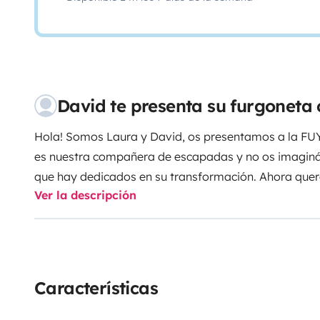
David te presenta su furgoneta
Hola! Somos Laura y David, os presentamos a la FU
es nuestra compañera de escapadas y no os imagináis
que hay dedicados en su transformación. Ahora qu
Ver la descripción
disfrutar de la vida camper que tanto nos apasiona y
(cuando no estemos viajando con ella jaja).
La FUYUN
L2H1 208CDI de diciembre del 2002. Una camper de 
problemas de las gran volumen pero con el espacio in
falte de nada.
De día disfrutarás de un amplio sofá c
Características
para tablet, instalación de 12v con placa solar, 6 pu
necesites y 2 claraboyas con mosquitera más airven