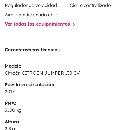
necesario toallas playa, sábanas y nevera de playa,
Regulador de velocidad
Cierre centralizado
con la posibilidad de alquilar un paddle surf.
Estaremos
Aire acondicionado en cabina
encantados de asesorarte en todo lo que necesites
Ver todos los equipamientos
para disfrutar de unas vacaciones inolvidables!!!
Características técnicas
Modelo
Citroën CITROEN JUMPER 130 CV
Puesta en circulación:
2017
PMA:
3300 kg
Altura
2,8 m