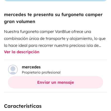
mercedes te presenta su furgoneta camper
gran volumen
Nuestra furgoneta camper VanBlue ofrece una
combinación única de transporte y alojamiento, lo que
la hace ideal para recorrer nuestra preciosa isla de
Ver la descripción
Menorca.
Cuenta con un diseño versátil y bien pensado
que aprovecha al máximo el espacio disponible,
ofreciendo áreas de descanso, cocina compacta y
mercedes
Propietario profesional
almacenamiento inteligente.
Proporciona la libertad de
explorar diferentes destinos y cambiar de lugar de
Enviar un mensaje
forma flexible, sin estar limitado a una ubicación
fija.
La furgoneta camper ofrece comodidad y
conveniencia, con asientos y camas cómodos que
Características
permiten descansar y dormir bien durante el viaje.
Está