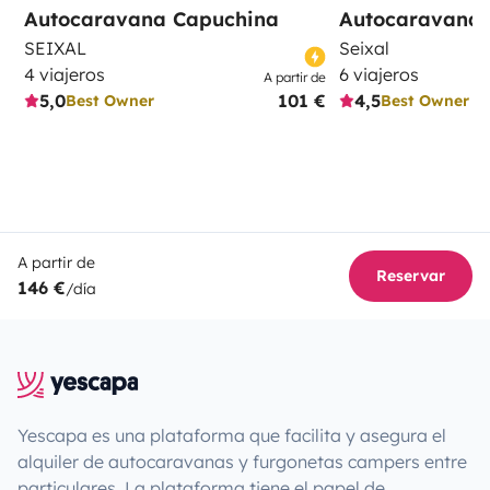
Autocaravana Capuchina
Autocaravana 
SEIXAL
Seixal
4 viajeros
6 viajeros
A partir de
5,0
101 €
4,5
Best Owner
Best Owner
A partir de
Reservar
146 €
/día
Yescapa es una plataforma que facilita y asegura el
alquiler de autocaravanas y furgonetas campers entre
particulares. La plataforma tiene el papel de