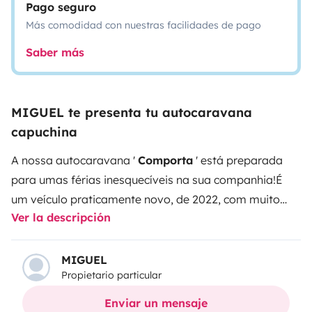
Pago seguro
Más comodidad con nuestras facilidades de pago
Saber más
MIGUEL te presenta tu autocaravana
capuchina
A nossa autocaravana '
Comporta
' está preparada
para umas férias inesquecíveis na sua companhia!
É
um veículo praticamente novo, de 2022, com muito
Ver la descripción
poucos kms, para quem procura viajar e dormir com
qualidade e conforto, com as melhores comodidades
para uma experiência incrível em família ou amigos,
MIGUEL
Propietario particular
totalmente equipada com roupas de cama, toalhas e
outros têxteis, utensílios básicos de cozinha
Enviar un mensaje