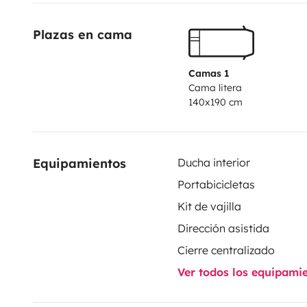
occultant et de moustiquaire.
A l’extérieur
: store ban
Plazas en cama
bike) pour deux vélos.
Nous vous prêtons une table ex
pliants.
Nombreux rangements (placards et soute à bag
partir de 2 nuits minimum.
Possibilité de louer des é
Camas 1
Cama litera
demande : rehausseur enfant, linge de lit, paddle.
Je 
140x190 cm
la location pour toute question technique.
Equipamientos
Ducha interior
Portabicicletas
Kit de vajilla
Dirección asistida
Cierre centralizado
Ver todos los equipami