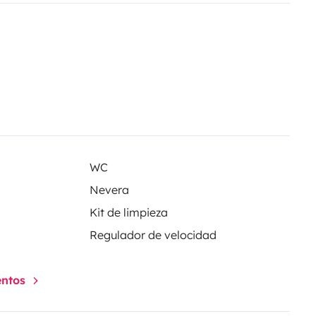
ne, éclairage led.
Porte vélos (van
térieure et quatre fauteuils
ages sous le lit).
Location à
quipements supplémentaire sur
suis à votre disposition pendant
WC
Nevera
Kit de limpieza
Regulador de velocidad
entos