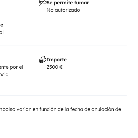
Se permite fumar
No autorizado
je
al
Importe
nte por el
2500 €
ncia
olso varían en función de la fecha de anulación de