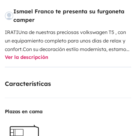
Ismael Franco te presenta su furgoneta
camper
IRATI
Una de nuestras preciosas volkswagen T5 , con
un equipamiento completo para unos días de relax y
confort.
Con su decoración estilo modernista, estamos
Ver la descripción
seguros que conseguirá enamorarte , y disfrutarás de
la verdadera aventura camper junto a ella.
Características
Plazas en cama