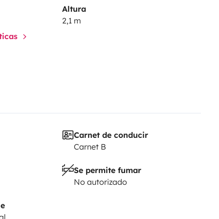
Altura
2,1 m
sticas
Carnet de conducir
Carnet B
Se permite fumar
No autorizado
je
al