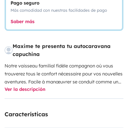
Pago seguro
Más comodidad con nuestras facilidades de pago
Saber más
Maxime te presenta tu autocaravana
capuchina
Notre vaisseau familial fidèle compagnon où vous
trouverez tous le confort nécessaire pour vos nouvelles
aventures. Facile à manœuvrer se conduit comme une
Ver la descripción
berline. L’utilisation pour bien évoluer dans la célule est
également très simple.
Características