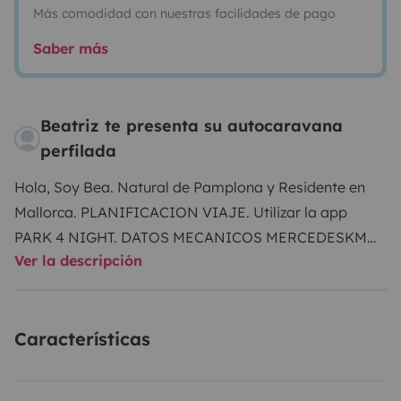
Más comodidad con nuestras facilidades de pago
Saber más
Beatriz te presenta su autocaravana
perfilada
Hola, Soy Bea. Natural de Pamplona y Residente en
Mallorca.
PLANIFICACION VIAJE.
Utilizar la app
PARK 4 NIGHT.
DATOS MECANICOS MERCEDES
KM
Ver la descripción
reales : 350.000 KM.
NEUMATICOS 4 SEASON
NUEVOS. SEPTIEMBRE / 2023
CAMBIO ACEITE Y
FILTROS . SEPTIEMBRE 2023
CAMBIO EMBRAGE .
Características
ENERO 2024
CAMBIO FRENOS y DISCOS. ENERO
2024
CAMBIO ANTICONGELANTE. FEBRERO
2024
ENTREGA / RECOGIDA
CINES OCIMAX PALMA