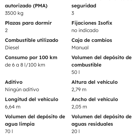
autorizado (PMA)
seguridad
Ayuda propietario
3500 kg
3
Plazas para dormir
Fijaciones Isofix
2
no indicado
Combustible utilizado
Caja de cambios
Medios de pago seguros
Pago en varios plazos
Diesel
Manual
Consumo por 100 km
Volumen del depósito de
de 6 a 8 l/100 km
combustible
Descargar en
Disponible en
50 l
App Store
Google Play
Aditivo
Altura del vehículo
Ningún aditivo
2,79 m
Longitud del vehículo
Ancho del vehículo
Blog
Contáctanos
Empleo
CGU
6,64 m
2,05 m
Volumen del depósito de
Volumen del depósito de
Confidencialidad
Cookies
agua limpia
aguas residuales
70 l
20 l
© 2026 Yescapa