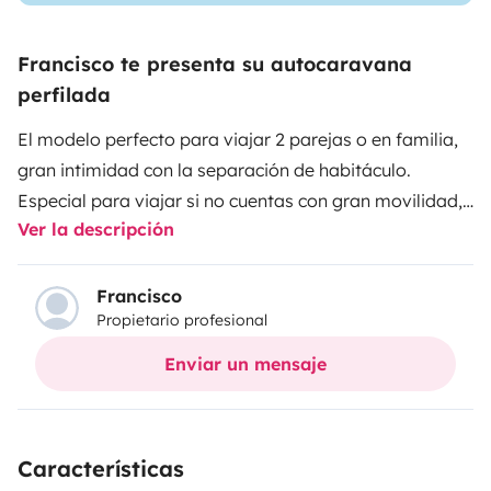
Francisco te presenta su autocaravana
perfilada
El modelo perfecto para viajar 2 parejas o en familia,
gran intimidad con la separación de habitáculo.
Especial para viajar si no cuentas con gran movilidad,
Ver la descripción
debido a que cuenta con una cama a la altura de la
que tenemos en casa.
Francisco
Propietario profesional
Enviar un mensaje
Características