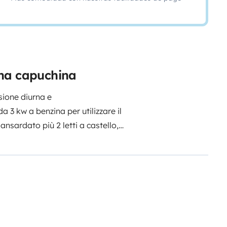
ana capuchina
sione diurna e
 3 kw a benzina per utilizzare il
2 letti a castello,
te con scarico acque grigie e nere
i,
cucina 3 fuochi e ampio
 da 6000 W, con boiler integrato
ello solare per ricarica batteria
dotazione set posate e stoviglie