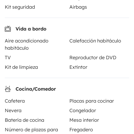
Kit seguridad
Airbags
Yescapa es una plataforma que facilita y asegura el
Vida a bordo
alquiler de autocaravanas y furgonetas campers entre
particulares. La plataforma tiene el papel de
Aire acondicionado
Calefacción habitáculo
intermediario de confianza y propone una solución
habitáculo
llave en mano para unas vacaciones en total libertad y
TV
Reproductor de DVD
seguridad.
Kit de limpieza
Extintor
3.88/5 sobre 1170 opiniones de usuarios en Trusted
Shops
Cocina/Comedor
Cafetera
Placas para cocinar
Instagram
X
Pinterest
Facebook
Nevera
Congelador
Batería de cocina
Mesa interior
ALQUILER AUTOCARAVANAS
Número de plazas para
Fregadero