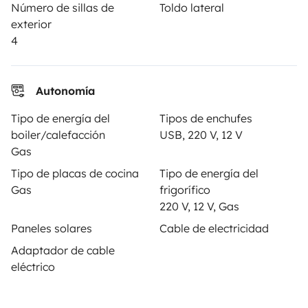
Número de sillas de
Toldo lateral
Ayuda propietario
exterior
4
Autonomía
Medios de pago seguros
Pago en varios plazos
Tipo de energía del
Tipos de enchufes
boiler/calefacción
USB, 220 V, 12 V
Descargar en
Disponible en
Gas
App Store
Google Play
Tipo de placas de cocina
Tipo de energía del
Gas
frigorífico
220 V, 12 V, Gas
Blog
Contáctanos
Empleo
CGU
Paneles solares
Cable de electricidad
Adaptador de cable
Confidencialidad
Cookies
eléctrico
© 2026 Yescapa