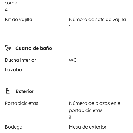
comer
¿Cómo funciona?
4
Alquilar una autocaravana
Kit de vajilla
Número de sets de vajilla
1
Tus primeros pasos en autocaravana
Las opiniones de nuestros usuarios
Cuarto de baño
Ayuda viajero
Ducha interior
WC
Lavabo
PROPIETARIOS
Exterior
Anunciar un vehículo
Portabicicletas
Número de plazas en el
Contrato de alquiler
portabicicletas
Seguros de alquiler
3
Bodega
Mesa de exterior
Asistencias de alquiler