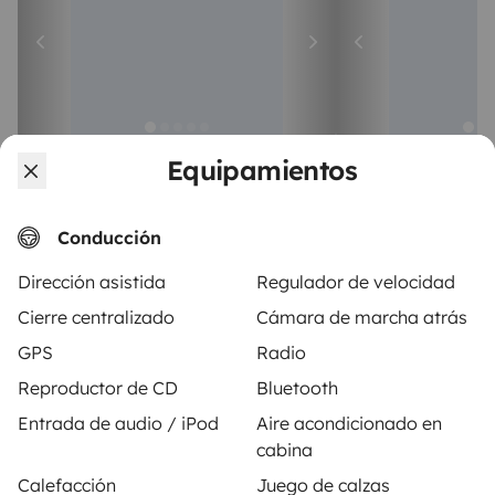
Equipamientos
Autocaravana Perfilada
Autocaravana 
Ceyreste
La Ciotat
4 viajeros
4 viajeros
A partir de
Conducción
5,0
90 €
5,0
Dirección asistida
Regulador de velocidad
Cierre centralizado
Cámara de marcha atrás
GPS
Radio
Reproductor de CD
Bluetooth
A partir de
Entrada de audio / iPod
Aire acondicionado en
Solicitud de alquiler
95 €
/día
cabina
Calefacción
Juego de calzas