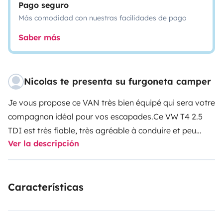
Pago seguro
Más comodidad con nuestras facilidades de pago
Saber más
Nicolas te presenta su furgoneta camper
Je vous propose ce VAN très bien équipé qui sera votre
compagnon idéal pour vos escapades.
Ce VW T4 2.5
TDI est très fiable, très agréable à conduire et peu
Ver la descripción
gourmand en carburant.
Il est parfaitement adapté
pour un couple avec des jeunes enfants.
Possibilité de
garer votre véhicule dans un parking couvert sécurisé
Características
pour 3€/jour ou 15€/semaine.