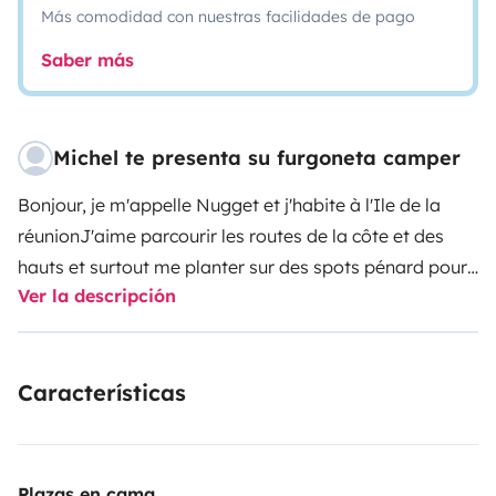
Más comodidad con nuestras facilidades de pago
Saber más
Michel te presenta su furgoneta camper
Bonjour, je m'appelle Nugget et j'habite à l'Ile de la
réunion
J'aime parcourir les routes de la côte et des
hauts et surtout me planter sur des spots pénard pour
Ver la descripción
que mes passagers puissent profiter des sentiers, des
plaines, des points de vues, du volcan, de la mer et
bien d'autres lieu extraordinaire de cette magnifique
Características
Ile intense. J'aime aussi qu'on prenne soin de moi car
sinon Granmère Kalle sa venir pou cherch a zot dan lo
fénouar...
Plazas en cama