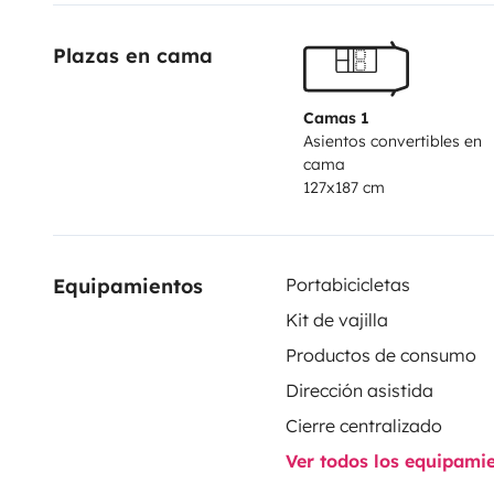
instant : cuisine agréable avec tous les accessoires n
Plazas en cama
pivotants, table intérieure, toit panoramique, chauff
chimique portable, table extérieure, 2 sièges extérieurs
automatique
, toutes les conditions sont réunies pour
Camas 1
Asientos convertibles en
de vues uniques de la Bretagne, voire plus loin si affin
cama
127x187 cm
Equipamientos
Portabicicletas
Kit de vajilla
Productos de consumo
Dirección asistida
Cierre centralizado
Ver todos los equipami