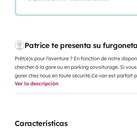
Patrice te presenta su furgone
Prêt(e)s pour l’aventure ? En fonction de notre dispon
chercher à la gare ou en parking covoiturage. Si vous
garer chez nous en toute sécurité.
Ce van est parfait po
Ver la descripción
disponibles). Nous ne le louons pas pour 4 personne
avoir l'habitude de la boîte automatique : 150 ch, rad
sous les 2 mètres, vous pourrez passer sous la plupart
l'autoroute.
Vous profiterez de l’ordinateur de bord av
Android et Apple pour voyager avec vos musiques fav
Características
vous rechargerez vos portables en toute tranquillité !
rapide. Confortable, discret et tout équipé, il vous 