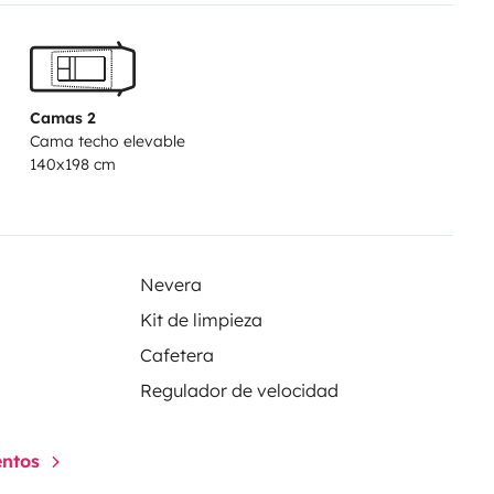
écessaires, eau chaude, 2 sièges
age stationnaire, douchette, WC
,...
Avec ce
van en conduire
 profiter au plus près des points
Camas 2
Cama techo elevable
ité !…
À bientôt !
140x198 cm
Nevera
Kit de limpieza
Cafetera
Regulador de velocidad
entos