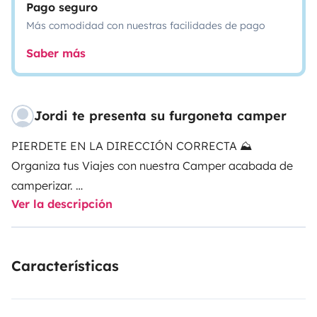
Pago seguro
Más comodidad con nuestras facilidades de pago
Saber más
Jordi te presenta su furgoneta camper
PIERDETE EN LA DIRECCIÓN CORRECTA ⛰️
Organiza tus Viajes con nuestra Camper acabada de
camperizar.
Ver la descripción
Está totalmente equipada para que puedas pasar
unos días fantásticos 🚐☀️
Alquilame y empieza a disfrutar 🤠
Características
Te esperamos !!