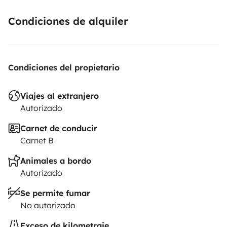
Bombona de gas : 39,95€por estancia
Mascota : 13€ por día
Condiciones de alquiler
Viajar fuera de la península: Bajo solicitud
Condiciones del propietario
Viajes al extranjero
Autorizado
Carnet de conducir
Carnet B
Animales a bordo
Autorizado
Se permite fumar
No autorizado
Exceso de kilometraje