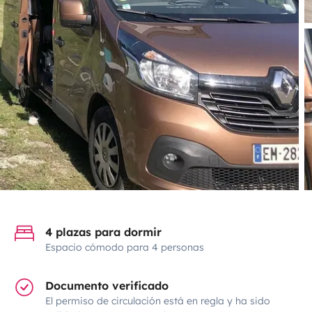
4 plazas para dormir
Espacio cómodo para 4 personas
Documento verificado
El permiso de circulación está en regla y ha sido