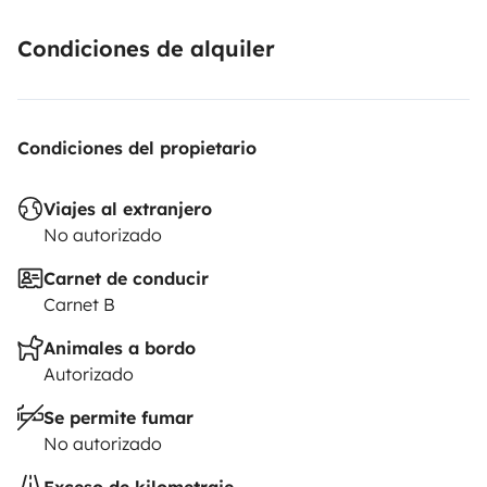
Cualquier duda o interés que les pueda surgir, no
duden en ponerse en contacto.
Condiciones de alquiler
Esperamos verlos pronto!
Condiciones del propietario
Viajes al extranjero
No autorizado
Carnet de conducir
Carnet B
Animales a bordo
Autorizado
Se permite fumar
No autorizado
Exceso de kilometraje