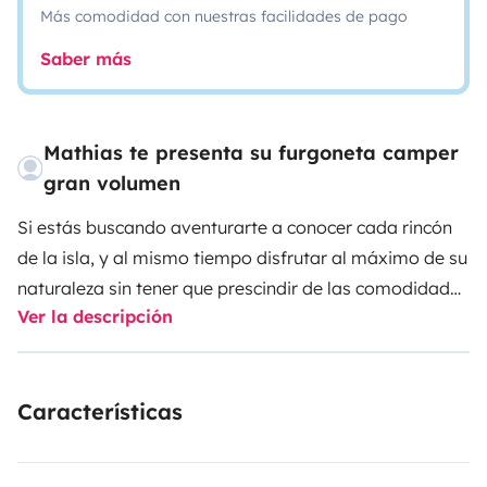
Más comodidad con nuestras facilidades de pago
Saber más
Mathias te presenta su furgoneta camper
gran volumen
Si estás buscando aventurarte a conocer cada rincón
de la isla, y al mismo tiempo disfrutar al máximo de su
naturaleza sin tener que prescindir de las comodidades
Ver la descripción
del hogar, déjame decirte que estás en el lugar
adecuado.
Características
Ofrecemos una experiencia única y sofisticada en
nuestra Camper, completamente equipada. Contando